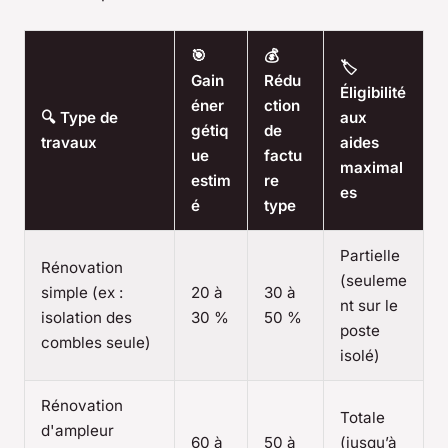
🎯
💰
🏷️
Gain
Rédu
Éligibilité
éner
ction
🔍 Type de
aux
gétiq
de
travaux
aides
ue
factu
maximal
estim
re
es
é
type
Partielle
Rénovation
(seuleme
simple (ex :
20 à
30 à
nt sur le
isolation des
30 %
50 %
poste
combles seule)
isolé)
Rénovation
Totale
d'ampleur
60 à
50 à
(jusqu’à