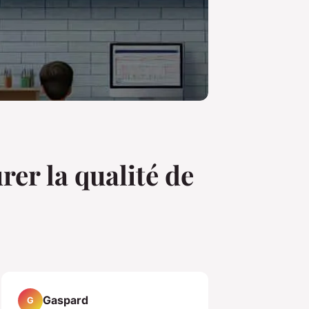
er la qualité de
Gaspard
G