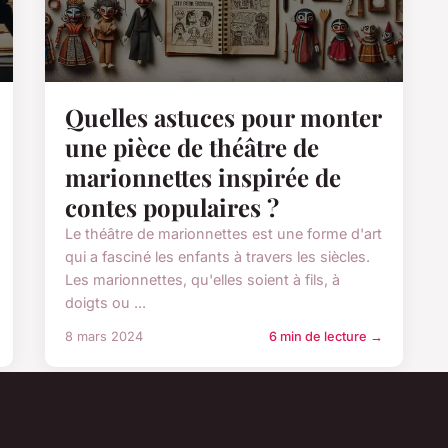
Quelles astuces pour monter
une pièce de théâtre de
marionnettes inspirée de
contes populaires ?
Le théâtre de marionnettes est une forme d'art
qui a fasciné les enfants à travers les siècles.
Les marionnettes, qu'elles soient à fils, à
doigts ou ...
8 mars 2024
6 min de lecture →