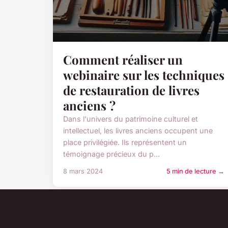
Comment réaliser un
webinaire sur les techniques
de restauration de livres
anciens ?
Dans l'univers du patrimoine culturel et
intellectuel, les livres anciens occupent une
place privilégiée. Ils représentent un
témoignage précieux du p...
8 mars 2024
5 min de lecture →