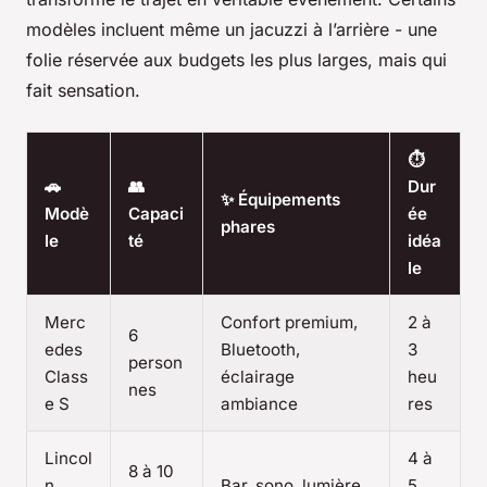
modèles incluent même un jacuzzi à l’arrière - une
folie réservée aux budgets les plus larges, mais qui
fait sensation.
⏱️
🚗
👥
Dur
✨ Équipements
Modè
Capaci
ée
phares
le
té
idéa
le
Merc
Confort premium,
2 à
6
edes
Bluetooth,
3
person
Class
éclairage
heu
nes
e S
ambiance
res
Lincol
4 à
8 à 10
n
Bar, sono, lumière
5