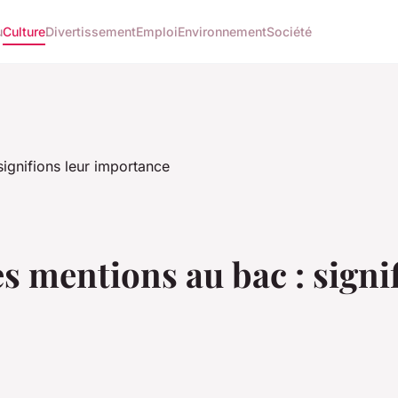
u
Culture
Divertissement
Emploi
Environnement
Société
es mentions au bac : signi