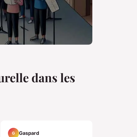
urelle dans les
Gaspard
G