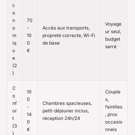
c
o
n
70
Voyage
o
-
Accès aux transports,
ur seul,
m
10
propreté correcte, Wi-Fi
budget
iq
0
de base
serré
u
€
e
(2
)
C
10
Couple
o
0
s,
nf
Chambres spacieuses,
-
familles
or
petit-déjeuner inclus,
14
, pros
t
réception 24h/24
0
occasio
(3
€
nnels
)