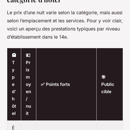
Le prix d’une nuit varie selon la catégorie, mais aussi
selon l’emplacement et les services. Pour y voir clair,
voici un aperçu des prestations typiques par niveau
d’établissement dans le 14e.
🏨
💶
T
Pr
y
ix
p
m
🎯
e
oy
✅ Points forts
Public
d’
en
cible
h
/
ôt
nu
el
it
É